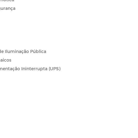
gurança
 de Iluminação Pública
taicos
mentação Ininterrupta (UPS)