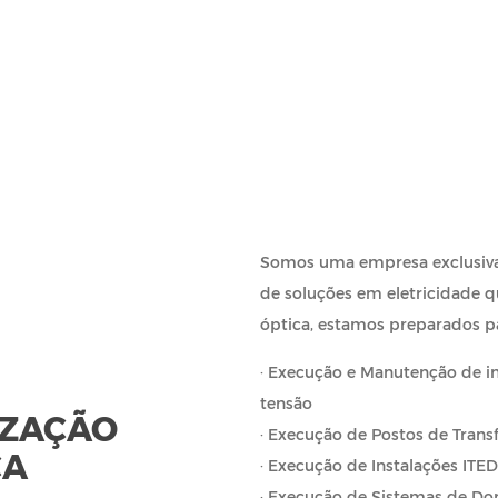
A
O
Somos uma empresa exclusiva
de soluções em eletricidade qu
óptica, estamos preparados pa
· Execução e Manutenção de in
tensão
IZAÇÃO
· Execução de Postos de Tran
ÇA
· Execução de Instalações ITE
· Execução de Sistemas de D