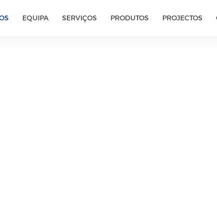
OS
EQUIPA
SERVIÇOS
PRODUTOS
PROJECTOS
Comercial
Industrial
Doméstico
Sector Público
 de Experiên