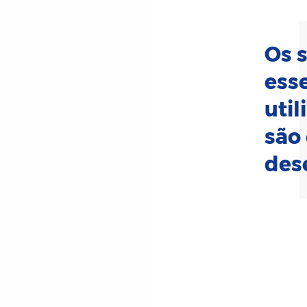
Os 
ess
util
são
des